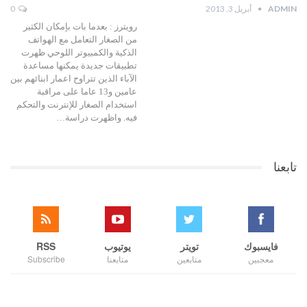
ADMIN
أبريل 3, 2013
0
رويترز : بعدما بات بإمكان الكثير
من الصغار التعامل مع الهواتف
الذكية والكمبيوتر اللوحي ظهرت
تطبيقات جديدة يمكنها مساعدة
الآباء الذين تتراوح اعمار ابنائهم بين
عامين و13 عاما على مراقبة
استخدام الصغار للإنترنت والتحكم
فيه. واظهرت دراسة…
تابعنا
فايسبوك
تويتر
يوتيوب
RSS
معجبين
متابعين
متابعنا
Subscribe