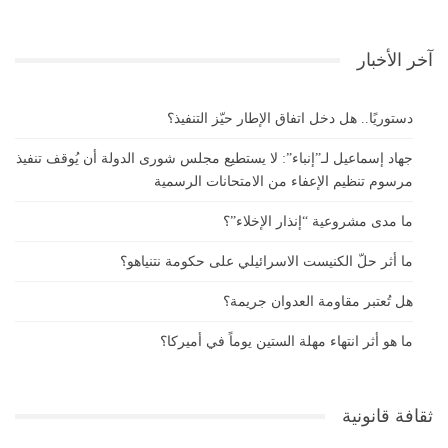
آخر الأخبار
دستوريًا.. هل دخل اتفاق الإطار حيّز التنفيذ؟
جهاد إسماعيل لـ”إنباء”: لا يستطيع مجلس شورى الدولة أن يُوقف تنفيذ
مرسوم تنظيم الإعفاء من الامتحانات الرسمية
ما مدى مشروعية “إنذار الإخلاء”؟
ما أثر حلّ الكنيست الاسرائيلي على حكومة نتنياهو؟
هل تُعتبر مقاومة العدوان جريمة؟
ما هو أثر انتهاء مهلة الستين يوماً في أميركا؟
ثقافة قانونية