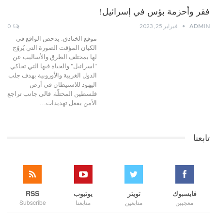
فقر وأحزمة بؤس في إسرائيل!
ADMIN
فبراير 25, 2023
0
موقع الخنادق: يدحض الواقع في
الكيان المؤقت الصورة التي يُروّج
لها بمختلف الطرق والأساليب عن
"اسرائيل" والحياة فيها التي تحاكي
الدول الغربية والأوروبية بهدف جلب
اليهود للاستيطان في أرض
فلسطين المحتلّة. فالى جانب تراجع
الأمن بفعل تهديدات…
تابعنا
فايسبوك
تويتر
يوتيوب
RSS
معجبين
متابعين
متابعنا
Subscribe