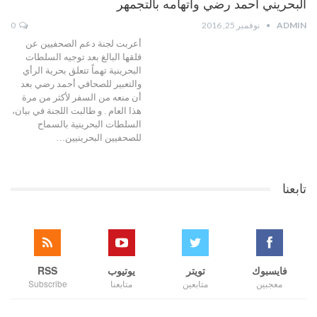
البحريني أحمد رضي واتهامه بالتجمهر
ADMIN
نوفمبر 25, 2016
0
أعربت لجنة دعم الصحفيين عن
قلقها البالغ بعد توجيه السلطات
البحرينية تهماً تتعلق بحرية الرأي
والتعبير للصحافي أحمد رضي بعد
أن منعه من السفر لأكثر من مرة
هذا العام . و طالبت اللجنة في بيان،
السلطات البحرينية بالسماح
للصحفيين البحرينيين…
تابعنا
فايسبوك
تويتر
يوتيوب
RSS
معجبين
متابعين
متابعنا
Subscribe