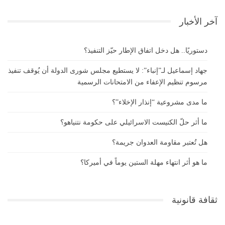
آخر الأخبار
دستوريًا.. هل دخل اتفاق الإطار حيّز التنفيذ؟
جهاد إسماعيل لـ”إنباء”: لا يستطيع مجلس شورى الدولة أن يُوقف تنفيذ
مرسوم تنظيم الإعفاء من الامتحانات الرسمية
ما مدى مشروعية “إنذار الإخلاء”؟
ما أثر حلّ الكنيست الاسرائيلي على حكومة نتنياهو؟
هل تُعتبر مقاومة العدوان جريمة؟
ما هو أثر انتهاء مهلة الستين يوماً في أميركا؟
ثقافة قانونية