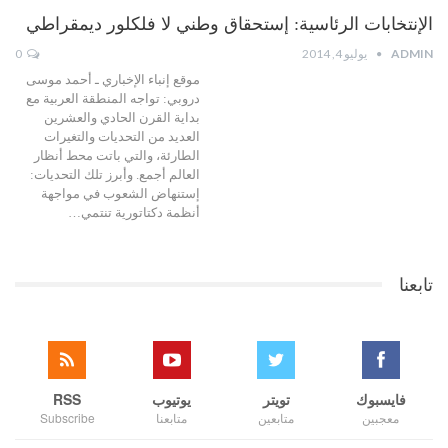
الإنتخابات الرئاسية: إستحقاق وطني لا فلكلور ديمقراطي
ADMIN
يوليو 4, 2014
0
موقع إنباء الإخباري ـ أحمد موسى
دروبي: تواجه المنطقة العربية مع
بداية القرن الحادي والعشرين
العديد من التحديات والتغيرات
الطارئة، والتي باتت محط أنظار
العالم أجمع. وأبرز تلك التحديات:
إستنهاض الشعوب في مواجهة
أنظمة دكتاتورية تنتمي…
تابعنا
فايسبوك
تويتر
يوتيوب
RSS
معجبين
متابعين
متابعنا
Subscribe