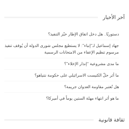
آخر الأخبار
دستوريًا.. هل دخل اتفاق الإطار حيّز التنفيذ؟
جهاد إسماعيل لـ”إنباء”: لا يستطيع مجلس شورى الدولة أن يُوقف تنفيذ
مرسوم تنظيم الإعفاء من الامتحانات الرسمية
ما مدى مشروعية “إنذار الإخلاء”؟
ما أثر حلّ الكنيست الاسرائيلي على حكومة نتنياهو؟
هل تُعتبر مقاومة العدوان جريمة؟
ما هو أثر انتهاء مهلة الستين يوماً في أميركا؟
ثقافة قانونية