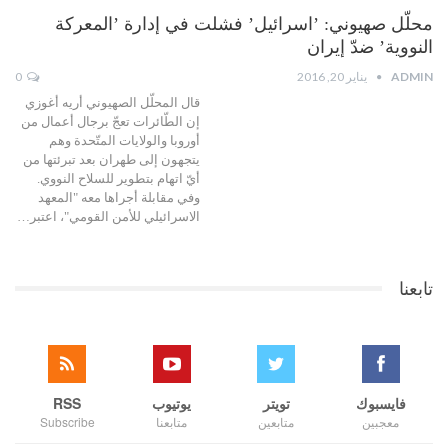
محلّل صهيوني: ’اسرائيل’ فشلت في إدارة ’المعركة
النووية’ ضدّ إيران
ADMIN
يناير 20, 2016
0
قال المحلّل الصهيوني أريه أغوزي
إن الطّائرات تعجّ برجال أعمال من
أوروبا والولايات المتّحدة وهم
يتجهون إلى طهران بعد تبرئتها من
أيّ اتهام بتطوير للسلاح النووي.
وفي مقابلة أجراها معه "المعهد
الاسرائيلي للأمن القومي"، اعتبر…
تابعنا
فايسبوك
تويتر
يوتيوب
RSS
معجبين
متابعين
متابعنا
Subscribe