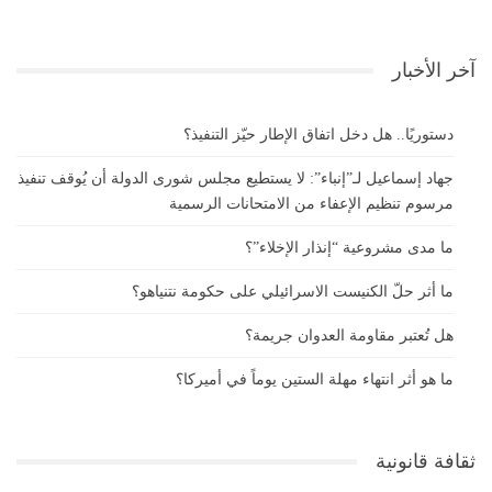
آخر الأخبار
دستوريًا.. هل دخل اتفاق الإطار حيّز التنفيذ؟
جهاد إسماعيل لـ”إنباء”: لا يستطيع مجلس شورى الدولة أن يُوقف تنفيذ
مرسوم تنظيم الإعفاء من الامتحانات الرسمية
ما مدى مشروعية “إنذار الإخلاء”؟
ما أثر حلّ الكنيست الاسرائيلي على حكومة نتنياهو؟
هل تُعتبر مقاومة العدوان جريمة؟
ما هو أثر انتهاء مهلة الستين يوماً في أميركا؟
ثقافة قانونية