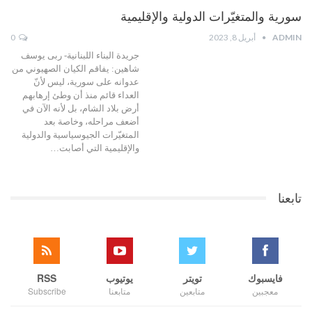
سورية والمتغيّرات الدولية والإقليمية
ADMIN
أبريل 8, 2023
0
جريدة البناء اللبنانية- ربى يوسف
شاهين: يفاقم الكيان الصهيوني من
عدوانه على سورية، ليس لأنّ
العداء قائم منذ أن وطئ إرهابهم
أرض بلاد الشام، بل لأنه الآن في
أضعف مراحله، وخاصة بعد
المتغيّرات الجيوسياسية والدولية
والإقليمية التي أصابت…
تابعنا
فايسبوك
تويتر
يوتيوب
RSS
معجبين
متابعين
متابعنا
Subscribe