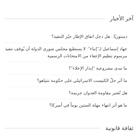
آخر الأخبار
دستوريًا.. هل دخل اتفاق الإطار حيّز التنفيذ؟
جهاد إسماعيل لـ”إنباء”: لا يستطيع مجلس شورى الدولة أن يُوقف تنفيذ
مرسوم تنظيم الإعفاء من الامتحانات الرسمية
ما مدى مشروعية “إنذار الإخلاء”؟
ما أثر حلّ الكنيست الاسرائيلي على حكومة نتنياهو؟
هل تُعتبر مقاومة العدوان جريمة؟
ما هو أثر انتهاء مهلة الستين يوماً في أميركا؟
ثقافة قانونية