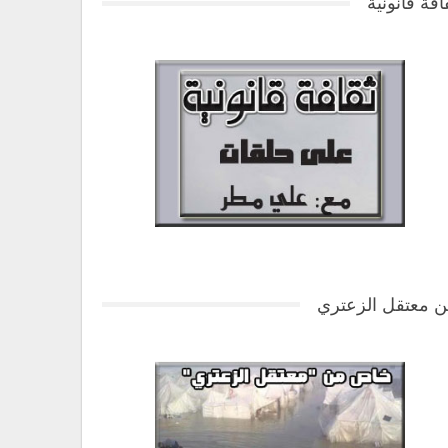
افة قانونية
 معتقل الزعتري