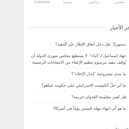
معجبين
متابعين
متابعنا
Subscribe
ر الأخبار
دستوريًا.. هل دخل اتفاق الإطار حيّز التنفيذ؟
جهاد إسماعيل لـ”إنباء”: لا يستطيع مجلس شورى الدولة أن
يُوقف تنفيذ مرسوم تنظيم الإعفاء من الامتحانات الرسمية
ما مدى مشروعية “إنذار الإخلاء”؟
ما أثر حلّ الكنيست الاسرائيلي على حكومة نتنياهو؟
هل تُعتبر مقاومة العدوان جريمة؟
ما هو أثر انتهاء مهلة الستين يوماً في أميركا؟