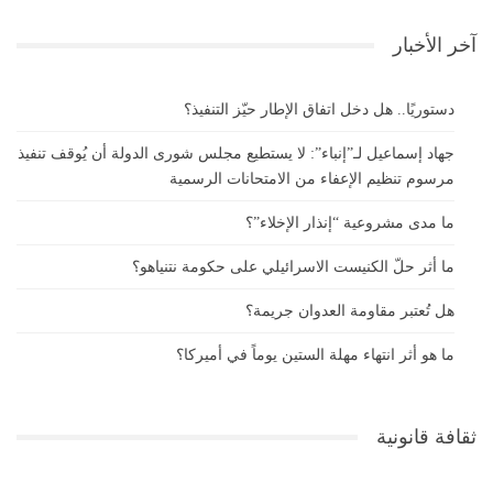
آخر الأخبار
دستوريًا.. هل دخل اتفاق الإطار حيّز التنفيذ؟
جهاد إسماعيل لـ”إنباء”: لا يستطيع مجلس شورى الدولة أن يُوقف تنفيذ
مرسوم تنظيم الإعفاء من الامتحانات الرسمية
ما مدى مشروعية “إنذار الإخلاء”؟
ما أثر حلّ الكنيست الاسرائيلي على حكومة نتنياهو؟
هل تُعتبر مقاومة العدوان جريمة؟
ما هو أثر انتهاء مهلة الستين يوماً في أميركا؟
ثقافة قانونية