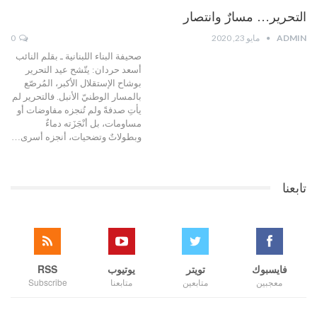
التحرير… مسارٌ وانتصار
ADMIN
مايو 23, 2020
0
صحيفة البناء اللبنانية ـ بقلم النائب
أسعد حردان: يتّشح عيد التحرير
بوشاح الإستقلال الأكبر، المُرصّع
بالمسار الوطنيّ الأنبل. فالتحرير لم
يأتِ صدفةً ولم تُنجزه مفاوضات أو
مساومات، بل أنْجَزَته دماءٌ
وبطولاتٌ وتضحيات، أنجزه أسرى…
تابعنا
فايسبوك
تويتر
يوتيوب
RSS
معجبين
متابعين
متابعنا
Subscribe