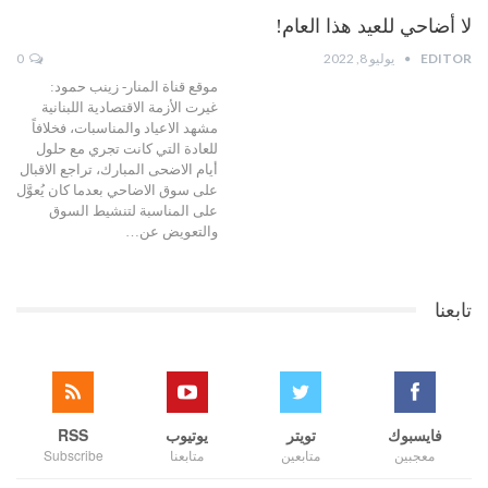
لا أضاحي للعيد هذا العام!
EDITOR
يوليو 8, 2022
0
موقع قناة المنار- زينب حمود:
غيرت الأزمة الاقتصادية اللبنانية
مشهد الاعياد والمناسبات، فخلافاً
للعادة التي كانت تجري مع حلول
أيام الاضحى المبارك، تراجع الاقبال
على سوق الاضاحي بعدما كان يُعوَّل
على المناسبة لتنشيط السوق
والتعويض عن…
تابعنا
فايسبوك
تويتر
يوتيوب
RSS
معجبين
متابعين
متابعنا
Subscribe