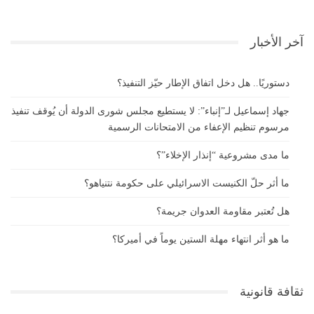
آخر الأخبار
دستوريًا.. هل دخل اتفاق الإطار حيّز التنفيذ؟
جهاد إسماعيل لـ”إنباء”: لا يستطيع مجلس شورى الدولة أن يُوقف تنفيذ
مرسوم تنظيم الإعفاء من الامتحانات الرسمية
ما مدى مشروعية “إنذار الإخلاء”؟
ما أثر حلّ الكنيست الاسرائيلي على حكومة نتنياهو؟
هل تُعتبر مقاومة العدوان جريمة؟
ما هو أثر انتهاء مهلة الستين يوماً في أميركا؟
ثقافة قانونية