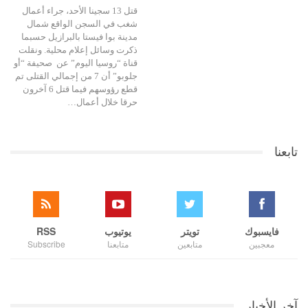
قتل 13 سجينا الأحد، جراء أعمال
شغب في السجن الواقع شمال
مدينة بوا فيستا بالبرازيل حسبما
ذكرت وسائل إعلام محلية. ونقلت
قناة “روسيا اليوم” عن صحيفة “أو
جلوبو” أن 7 من إجمالي القتلى تم
قطع رؤوسهم فيما قتل 6 آخرون
حرقا خلال أعمال…
تابعنا
فايسبوك
تويتر
يوتيوب
RSS
معجبين
متابعين
متابعنا
Subscribe
آخر الأخبار