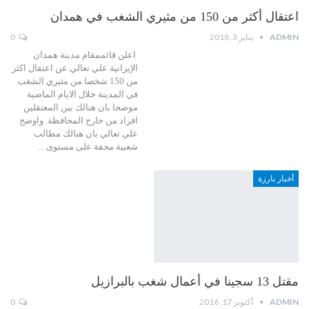
اعتقال أكثر من 150 من مثيري الشغب في همدان
ADMIN
يناير 3, 2018
0
اعلن قائممقام مدينة همدان
الإيرانية علي تعالي عن اعتقال اكثر
من 150 شخصا من مثيري الشغب
في المدينة خلال الايام الماضية
موضحا بان هنالك بين المعتقلين
افراد من خارج المحافظة. واوضح
علي تعالي بان هنالك مطالب
شعبية محقة على مستوى…
أخبار بارزة
مقتل 13 سجينا في أعمال شغب بالبرازيل
ADMIN
أكتوبر 17, 2016
0