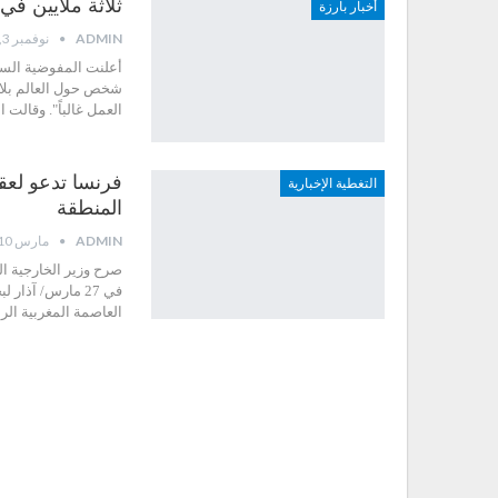
ثلاثة ملايين ف
أخبار بارزة
ADMIN
نوفمبر 3, 2017
أعلنت المفوضية السام
شخص حول العالم بلا 
العمل غالباً". وقالت 
فرنسا تدعو لع
التغطية الإخبارية
المنطقة
ADMIN
مارس 10, 2015
صرح وزير الخارجية ا
في 27 مارس/ آذ
العاصمة المغربية ال