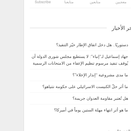
معجبين
متابعين
متابعنا
Subscribe
ر الأخبار
دستوريًا.. هل دخل اتفاق الإطار حيّز التنفيذ؟
جهاد إسماعيل لـ”إنباء”: لا يستطيع مجلس شورى الدولة أن
يُوقف تنفيذ مرسوم تنظيم الإعفاء من الامتحانات الرسمية
ما مدى مشروعية “إنذار الإخلاء”؟
ما أثر حلّ الكنيست الاسرائيلي على حكومة نتنياهو؟
هل تُعتبر مقاومة العدوان جريمة؟
ما هو أثر انتهاء مهلة الستين يوماً في أميركا؟