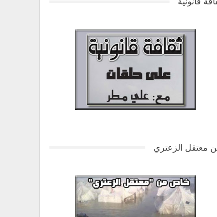
افة قانونية
 معتقل الزعتري