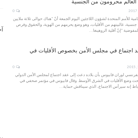
ي العالم محرومون من الجنسية
0
ية للأمم المتحدة لشؤون اللاجئين اليوم الجمعة أنّ "هناك حوالى ثلاثة ملايين
جنسية، غالبيتهم من الأقليات، وهو وضع يحرمهم من الهوية، والحقوق وفرص
آخ
المفوضية "إنّ أقلية الروهينغا…
قد اجتماع في مجلس الأمن بخصوص الأقليات في
0
لفرنسي لوران فابيوس بأن بلاده دعت إلى عقد اجتماع لمجلس الأمن الدولي
ار لبحث وضع الأقليات في الشرق الأوسط. وقال فابيوس في مؤتمر صحفي في
رباط إنه سيرأس الاجتماع، الذي سيناقش حماية…