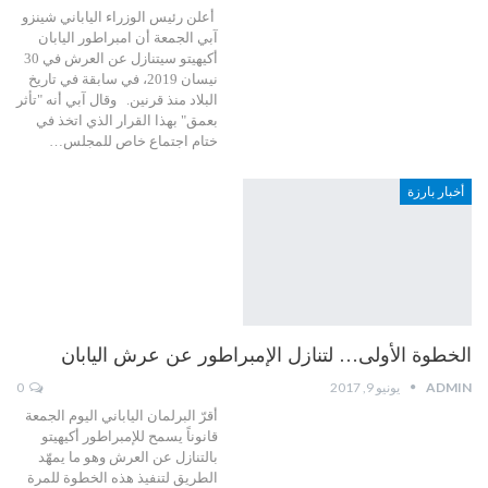
أعلن رئيس الوزراء الياباني شينزو
آبي الجمعة أن امبراطور اليابان
أكيهيتو سيتنازل عن العرش في 30
نيسان 2019، في سابقة في تاريخ
البلاد منذ قرنين. وقال آبي أنه "تأثر
بعمق" بهذا القرار الذي اتخذ في
ختام اجتماع خاص للمجلس…
أخبار بارزة
الخطوة الأولى… لتنازل الإمبراطور عن عرش اليابان
ADMIN
يونيو 9, 2017
0
أقرّ البرلمان الياباني اليوم الجمعة
قانوناً يسمح للإمبراطور أكيهيتو
بالتنازل عن العرش وهو ما يمهّد
الطريق لتنفيذ هذه الخطوة للمرة