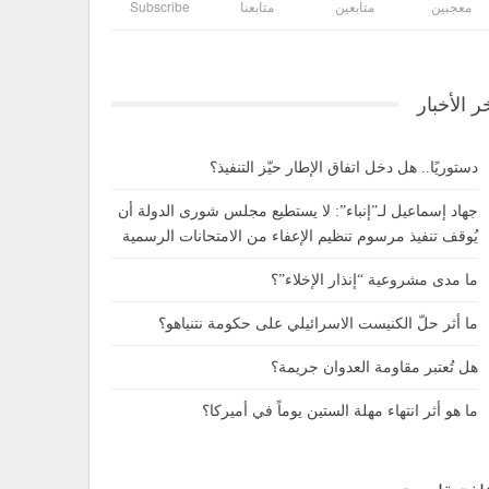
معجبين
متابعين
متابعنا
Subscribe
ر الأخبار
دستوريًا.. هل دخل اتفاق الإطار حيّز التنفيذ؟
جهاد إسماعيل لـ”إنباء”: لا يستطيع مجلس شورى الدولة أن
يُوقف تنفيذ مرسوم تنظيم الإعفاء من الامتحانات الرسمية
ما مدى مشروعية “إنذار الإخلاء”؟
ما أثر حلّ الكنيست الاسرائيلي على حكومة نتنياهو؟
هل تُعتبر مقاومة العدوان جريمة؟
ما هو أثر انتهاء مهلة الستين يوماً في أميركا؟