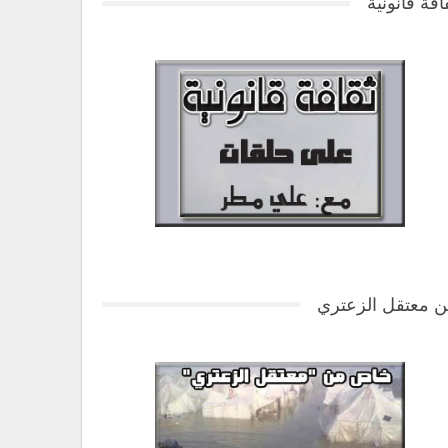
افة قانونية
 معتقل الزعتري