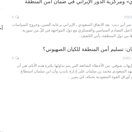
ري» ومركزية الدور الإيراني في ضمان أمن المنطقة
0
ة- نمر أبي ديب: بعد الاتفاق السعودي ـ الإيراني برعاية الصين، وخروج السياسات
آخ
فاعيل التصادم السياسي والعسكري مع دول المواجهة في كلّ من سورية
ها من دول المنطقة، يأتي الكشف…
ان: تسليم أمن المنطقة للكيان الصهيوني؟
0
إيهاب شوقي: من الأخطاء الشائعة التي يتم تداولها بكثرة هذه الأيام، هي أن
لعهد السعودي محمد بن سلمان على إدارة بايدن، وأن ابن سلمان استطاع
أوراق القوة السعودية بحنكة، كي يمرر…