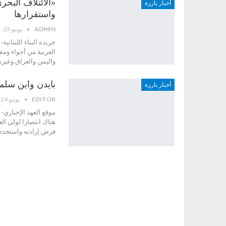
«الائتلاف البح
أخبار بارزة
واستقرارها
ADMIN
يونيو 13, 2023
جريدة البناء اللبناني
العربية من أجواء وم
واليمن والعراق وغير
بايدن وابن سلم
أخبار بارزة
EDITOR
يونيو 24, 2022
موقع العهد الإخباري- 
هناك انتصارا لولي ا
فرض إرادته واستخدم 