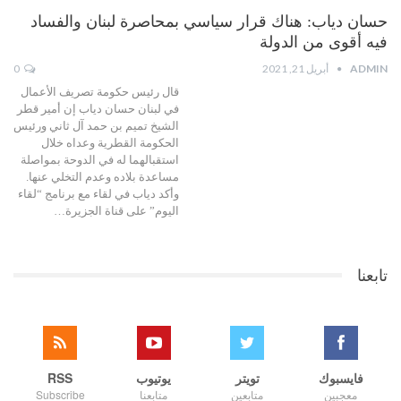
حسان دياب: هناك قرار سياسي بمحاصرة لبنان والفساد
فيه أقوى من الدولة
ADMIN
أبريل 21, 2021
0
قال رئيس حكومة تصريف الأعمال
في لبنان حسان دياب إن أمير قطر
الشيخ تميم بن حمد آل ثاني ورئيس
الحكومة القطرية وعداه خلال
استقبالهما له في الدوحة بمواصلة
مساعدة بلاده وعدم التخلي عنها.
وأكد دياب في لقاء مع برنامج “لقاء
اليوم” على قناة الجزيرة…
تابعنا
فايسبوك
تويتر
يوتيوب
RSS
معجبين
متابعين
متابعنا
Subscribe