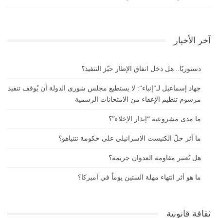
آخر الأخبار
دستوريًا.. هل دخل اتفاق الإطار حيّز التنفيذ؟
جهاد إسماعيل لـ”إنباء”: لا يستطيع مجلس شورى الدولة أن يُوقف تنفيذ
مرسوم تنظيم الإعفاء من الامتحانات الرسمية
ما مدى مشروعية “إنذار الإخلاء”؟
ما أثر حلّ الكنيست الاسرائيلي على حكومة نتنياهو؟
هل تُعتبر مقاومة العدوان جريمة؟
ما هو أثر انتهاء مهلة الستين يوماً في أميركا؟
ثقافة قانونية