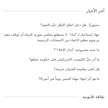
آخر الأخبار
دستوريًا.. هل دخل اتفاق الإطار حيّز التنفيذ؟
جهاد إسماعيل لـ”إنباء”: لا يستطيع مجلس شورى الدولة أن يُوقف تنفيذ
مرسوم تنظيم الإعفاء من الامتحانات الرسمية
ما مدى مشروعية “إنذار الإخلاء”؟
ما أثر حلّ الكنيست الاسرائيلي على حكومة نتنياهو؟
هل تُعتبر مقاومة العدوان جريمة؟
ما هو أثر انتهاء مهلة الستين يوماً في أميركا؟
ثقافة قانونية