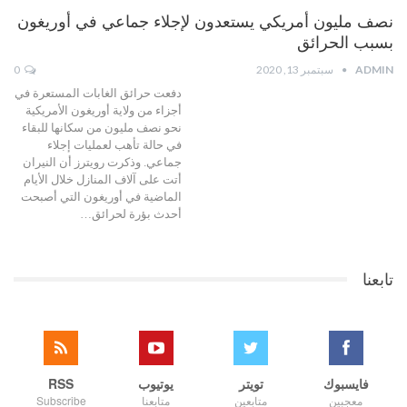
نصف مليون أمريكي يستعدون لإجلاء جماعي في أوريغون
بسبب الحرائق
ADMIN
سبتمبر 13, 2020
0
دفعت حرائق الغابات المستعرة في
أجزاء من ولاية أوريغون الأمريكية
نحو نصف مليون من سكانها للبقاء
في حالة تأهب لعمليات إجلاء
جماعي. وذكرت رويترز أن النيران
أتت على آلاف المنازل خلال الأيام
الماضية في أوريغون التي أصبحت
أحدث بؤرة لحرائق…
تابعنا
فايسبوك
تويتر
يوتيوب
RSS
معجبين
متابعين
متابعنا
Subscribe