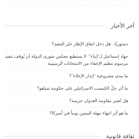
آخر الأخبار
دستوريًا.. هل دخل اتفاق الإطار حيّز التنفيذ؟
جهاد إسماعيل لـ”إنباء”: لا يستطيع مجلس شورى الدولة أن يُوقف تنفيذ
مرسوم تنظيم الإعفاء من الامتحانات الرسمية
ما مدى مشروعية “إنذار الإخلاء”؟
ما أثر حلّ الكنيست الاسرائيلي على حكومة نتنياهو؟
هل تُعتبر مقاومة العدوان جريمة؟
ما هو أثر انتهاء مهلة الستين يوماً في أميركا؟
ثقافة قانونية