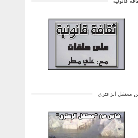
افة قانونية
 معتقل الزعتري