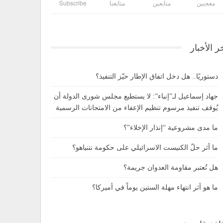
معجبين
متابعين
متابعنا
Subscribe
ر الأخبار
دستوريًا.. هل دخل اتفاق الإطار حيّز التنفيذ؟
جهاد إسماعيل لـ”إنباء”: لا يستطيع مجلس شورى الدولة أن
يُوقف تنفيذ مرسوم تنظيم الإعفاء من الامتحانات الرسمية
ما مدى مشروعية “إنذار الإخلاء”؟
ما أثر حلّ الكنيست الاسرائيلي على حكومة نتنياهو؟
هل تُعتبر مقاومة العدوان جريمة؟
ما هو أثر انتهاء مهلة الستين يوماً في أميركا؟