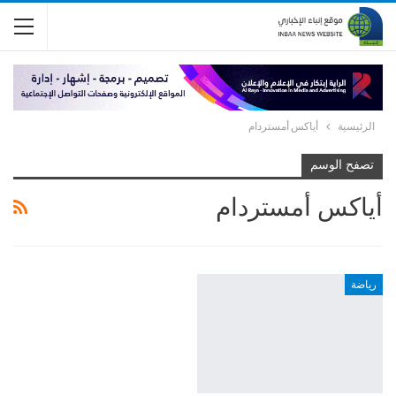
الرئيسية
أياكس أمستردام
تصفح الوسم
أياكس أمستردام
رياضة