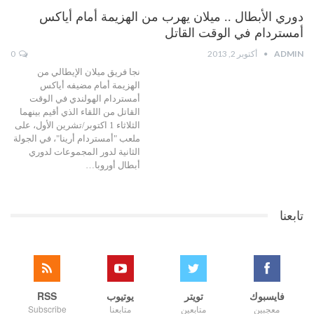
دوري الأبطال .. ميلان يهرب من الهزيمة أمام أياكس
أمستردام في الوقت القاتل
ADMIN
أكتوبر 2, 2013
0
نجا فريق ميلان الإيطالي من
الهزيمة أمام مضيفه أياكس
أمستردام الهولندي في الوقت
القاتل من اللقاء الذي أقيم بينهما
الثلاثاء 1 اكتوبر/تشرين الأول، على
ملعب "أمستردام أرينا"، في الجولة
الثانية لدور المجموعات لدوري
أبطال أوروبا…
تابعنا
فايسبوك
تويتر
يوتيوب
RSS
معجبين
متابعين
متابعنا
Subscribe