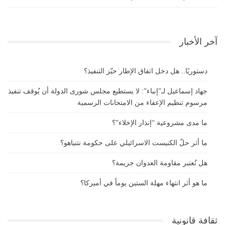
آخر الأخبار
دستوريًا.. هل دخل اتفاق الإطار حيّز التنفيذ؟
جهاد إسماعيل لـ”إنباء”: لا يستطيع مجلس شورى الدولة أن يُوقف تنفيذ
مرسوم تنظيم الإعفاء من الامتحانات الرسمية
ما مدى مشروعية “إنذار الإخلاء”؟
ما أثر حلّ الكنيست الاسرائيلي على حكومة نتنياهو؟
هل تُعتبر مقاومة العدوان جريمة؟
ما هو أثر انتهاء مهلة الستين يوماً في أميركا؟
ثقافة قانونية