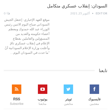
السودان: إنقلاب عسكري متكامل
EDITOR
أكتوبر 25, 2021
0
موقع العهد الإخباري: إعتقل الجيش
السوداني صباح اليوم الاثنين رئيس
الوزراء عبد الله حمدوك ومعظم
أعضاء حكومته والعديد من
المسؤولين والعاملين بقطاع
الإعلام في إنقلاب عسكري تامّ.
وأعلنت وزارة الإعلام السودانية أنّ
"ما حدث في السودان اليوم…
تابعنا
فايسبوك
تويتر
يوتيوب
RSS
معجبين
متابعين
متابعنا
Subscribe