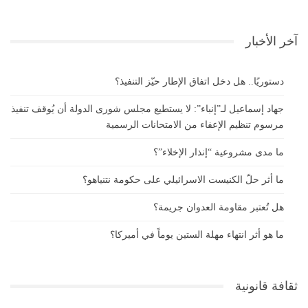
آخر الأخبار
دستوريًا.. هل دخل اتفاق الإطار حيّز التنفيذ؟
جهاد إسماعيل لـ”إنباء”: لا يستطيع مجلس شورى الدولة أن يُوقف تنفيذ
مرسوم تنظيم الإعفاء من الامتحانات الرسمية
ما مدى مشروعية “إنذار الإخلاء”؟
ما أثر حلّ الكنيست الاسرائيلي على حكومة نتنياهو؟
هل تُعتبر مقاومة العدوان جريمة؟
ما هو أثر انتهاء مهلة الستين يوماً في أميركا؟
ثقافة قانونية