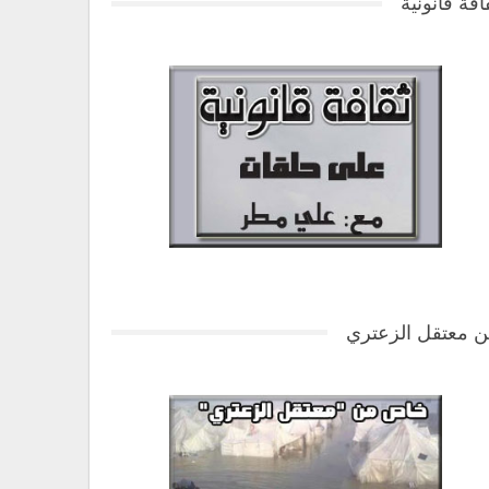
افة قانونية
 معتقل الزعتري