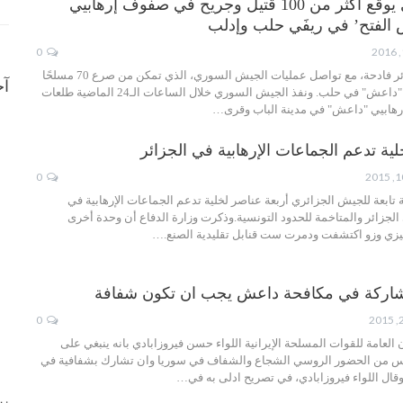
الجيش السوري يوقع أكثر من 100 قتيل وجريح في صفوف إرهابيي
الفتح’ في ريفَي حلب وإدلب
0
يتكبّد الإرهابيون خسائر فادحة، مع تواصل عمليات الجيش السوري، الذي تمكن من صرع 70 مسلحًا
آخ
على الأقل من تنظيم "داعش" في حلب. ونفذ الجيش السوري خلال الساعات الـ24 الماضية طلعات
رهابيي "داعش" في مدينة الباب وقرى…
ية تدعم الجماعات الإرهابية في الجزائر
0
ابعة للجيش الجزائري أربعة عناصر لخلية تدعم الجماعات الإرهابية في
جزائر والمتاخمة للحدود التونسية.وذكرت وزارة الدفاع أن وحدة أخرى
زي وزو اكتشفت ودمرت ست قنابل تقليدية الصنع.…
مشاركة في مكافحة داعش يجب ان تكون شفافة
0
 العامة للقوات المسلحة الإيرانية اللواء حسن فيروزابادي بانه ينبغي على
رس من الحضور الروسي الشجاع والشفاف في سوريا وان تشارك بشفافية في
قال اللواء فيروزابادي، في تصريح ادلى به في…