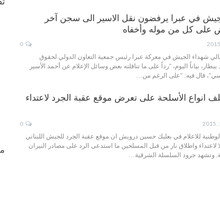
ثق
لجيش في عبرا يرفضون نقل الاسير الى سجن آخر
ض على كل من موله وأخفاه
0
أهالي شهداء الجيش في معركة عبرا رئيس جمعية التعاون الدولي لحقوق
بيطار، بياناً اليوم، "رداً على ما تناقلته بعض وسائل الإعلام عن أحمد الأسير
ي"، قال فيه: "على الرغم من…
ف انواع الأسلحة على تعرض موقع عقبة الجرد لاعتداء
0
الوطنية للاعلام في بعلبك حسين درويش ان موقع عقبة الجرد للجيش اللبناني
لاعتداء واطلاق نار من قبل المسلحين ما استدعى الرد على مصادر النيران
من
ة. وتشهد جرود السلسلة الشرقية…