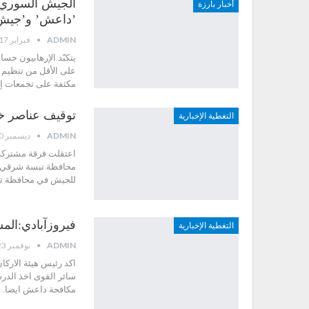
أخبار بارزة
’داعش’ و’جيش 
ADMIN
فبراير 17, 2016
مكثفة على تجمعات إ
توقيف عناصر خل
التغطية الإخبارية
ADMIN
ديسمبر 10, 2015
اعتقلت فرقة مشتركة ت
محافظة تبسة شرقي ال
للجيش في محافظة تي
فيروزآبادي:ال
التغطية الإخبارية
ADMIN
نوفمبر 23, 2015
اكد رئيس هيئة الاركان
سائر القوى اخذ الد
مكافحة داعش ايضا. و