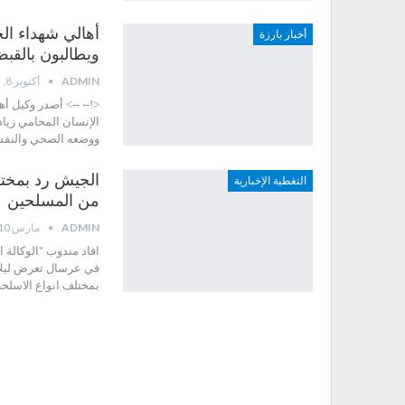
أهالي شهداء ا
أخبار بارزة
ويطالبون بالقب
ADMIN
أكتوبر 8, 2015
<!-- --> أصدر وكيل 
الإنسان المحامي زياد 
ووضعه الصحي والنفس
الجيش رد بمختل
التغطية الإخبارية
من المسلحين
ADMIN
مارس 10, 2015
افاد مندوب "الوكالة 
في عرسال تعرض ليلا 
بمختلف انواع الاسلح