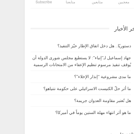
معجبين
متابعين
متابعنا
Subscribe
ر الأخبار
دستوريًا.. هل دخل اتفاق الإطار حيّز التنفيذ؟
جهاد إسماعيل لـ”إنباء”: لا يستطيع مجلس شورى الدولة أن
يُوقف تنفيذ مرسوم تنظيم الإعفاء من الامتحانات الرسمية
ما مدى مشروعية “إنذار الإخلاء”؟
ما أثر حلّ الكنيست الاسرائيلي على حكومة نتنياهو؟
هل تُعتبر مقاومة العدوان جريمة؟
ما هو أثر انتهاء مهلة الستين يوماً في أميركا؟