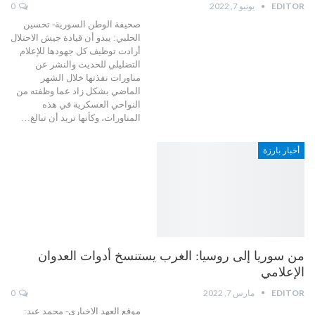
EDITOR
يونيو 7, 2022
0
صحيفة الوطن السورية- تحسين
الحلبي: يبدو أن قيادة جيش الاحتلال
أرادت توظيف كل جهودها للإعلام
التضليلي للحديث والنشر عن
مناورات نفذتها خلال الشهر
الماضي بشكل زاد عما وظفته من
النواحي العسكرية في هذه
المناورات، وكأنها تريد أن تبالغ…
أخبار بارزة
من سوريا إلى روسيا: الغرب يستنسخ أدوات العدوان
الإعلامي
EDITOR
مارس 7, 2022
0
موقع العهد الإخباري- محمد عيد: