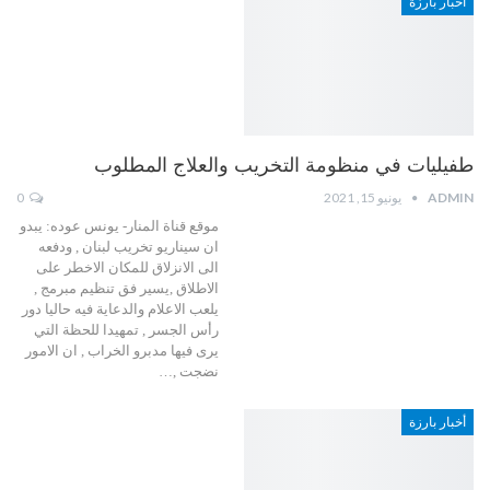
أخبار بارزة
طفيليات في منظومة التخريب والعلاج المطلوب
ADMIN
يونيو 15, 2021
0
موقع قناة المنار- يونس عوده: يبدو
ان سيناريو تخريب لبنان , ودفعه
الى الانزلاق للمكان الاخطر على
الاطلاق ,يسير فق تنظيم مبرمج ,
يلعب الاعلام والدعاية فيه حاليا دور
رأس الجسر , تمهيدا للحظة التي
يرى فيها مدبرو الخراب , ان الامور
نضجت ,…
أخبار بارزة