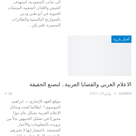
الى جانب السعودية، استهدف
الجيش واللجان الشعبية المنشآت
الحيوية في أبو ظبي ودبي
بالصواريخ البالستية والطائرات
المسيرة، فلم يكن…
أخبار بارزة
الاعلام الغربي والقضايا العربية.. لنصنع الحقيقة
ADMIN
يوليو 19, 2021
0
موقع العهد الإخباري- د. ابراهيم
الموسوي*: لطالما لعبت وسائل
الإعلام الغربية بشكل عام دورًا
محوريًا في تضليل الجمهور بدلاً من
تزويده بالمعلومات والأخبار
الصحيحة. باختصار إنها لا تخبرهم
بالحقيقة. كل الوعظ وخطابات