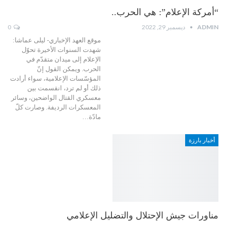
“أمركة الإعلام”: هي الحرب..
ADMIN
ديسمبر 29, 2022
0
موقع العهد الإخباري- ليلى عماشا:
شهدت السنوات الأخيرة تحوّل
الإعلام إلى ميدان متقدّم في
الحرب. ويمكن القول إنّ
المؤسّسات الإعلامية، سواء أرادت
ذلك أو لم ترد، انقسمت بين
معسكري القتال الواضحين، وسائر
المعسكرات الرديفة. وصارت كلّ
مادّة…
أخبار بارزة
مناورات جيش الإحتلال والتضليل الإعلامي