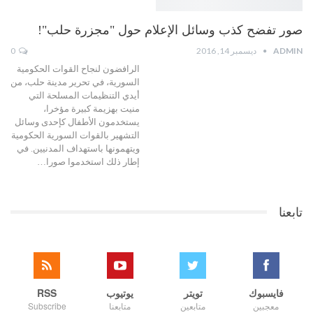
صور تفضح كذب وسائل الإعلام حول "مجزرة حلب"!
ADMIN
ديسمبر 14, 2016
0
الرافضون لنجاح القوات الحكومية
السورية، في تحرير مدينة حلب، من
أيدي التنظيمات المسلحة التي
منيت بهزيمة كبيرة مؤخرا،
يستخدمون الأطفال كإحدى وسائل
التشهير بالقوات السورية الحكومية
ويتهمونها باستهداف المدنيين. في
إطار ذلك استخدموا صورا…
تابعنا
فايسبوك
تويتر
يوتيوب
RSS
معجبين
متابعين
متابعنا
Subscribe