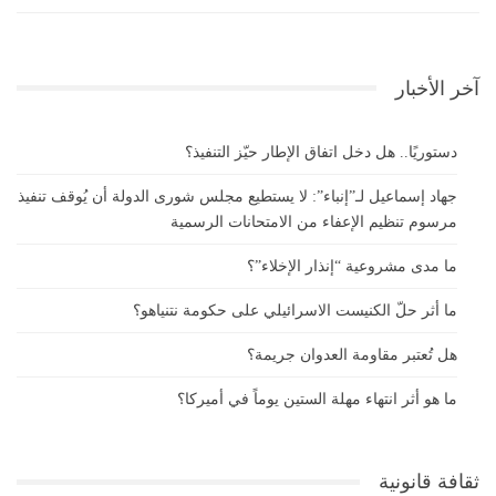
آخر الأخبار
دستوريًا.. هل دخل اتفاق الإطار حيّز التنفيذ؟
جهاد إسماعيل لـ”إنباء”: لا يستطيع مجلس شورى الدولة أن يُوقف تنفيذ
مرسوم تنظيم الإعفاء من الامتحانات الرسمية
ما مدى مشروعية “إنذار الإخلاء”؟
ما أثر حلّ الكنيست الاسرائيلي على حكومة نتنياهو؟
هل تُعتبر مقاومة العدوان جريمة؟
ما هو أثر انتهاء مهلة الستين يوماً في أميركا؟
ثقافة قانونية