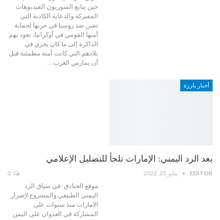
حين يتابع السوريون الفيديوهات
المفبركة والدعاية الكاذبة التي
تشن ضد روسيا في حربها لحماية
أمنها القومي في أوكرانيا، تعود بهم
الذاكرة إلى ما كان يجري في
بلادهم التي كانت آمنة مطمئنة قبل
أن يمارس الغرب…
أخبار بارزة
بعد الرد اليمني: الإمارات تلجأ للتضليل الإعلامي
EDITOR
يناير 25, 2022
0
موقع الخنادق: في سياق الرد
اليمني الطبيعي والمشروع لإصرار
الامارات منذ سنوات على
المشاركة في العدوان على اليمن