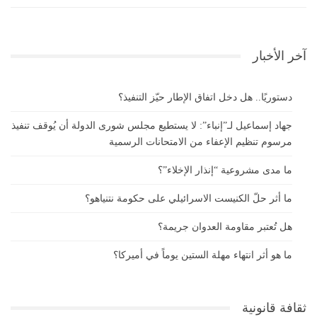
آخر الأخبار
دستوريًا.. هل دخل اتفاق الإطار حيّز التنفيذ؟
جهاد إسماعيل لـ”إنباء”: لا يستطيع مجلس شورى الدولة أن يُوقف تنفيذ
مرسوم تنظيم الإعفاء من الامتحانات الرسمية
ما مدى مشروعية “إنذار الإخلاء”؟
ما أثر حلّ الكنيست الاسرائيلي على حكومة نتنياهو؟
هل تُعتبر مقاومة العدوان جريمة؟
ما هو أثر انتهاء مهلة الستين يوماً في أميركا؟
ثقافة قانونية