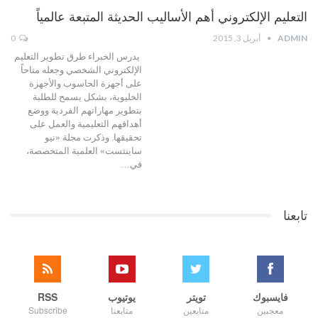
التعليم الإلكتروني أهم الأساليب الحديثة المتبعة عالمياً
ADMIN
أبريل 3, 2015
0
يدرس الخبراء طرق تطوير التعليم
الإلكتروني الشخصي وجعله متاحاً
على أجهزة الحاسوب والأجهزة
الخليوية، بشكل يسمح للطلبة
بتطوير مهاراتهم الفردية ووضع
أهدافهم التعليمية والعمل على
تحقيقها. وذكرت مجلة «نيو
ساينتست» العلمية المتخصصة،
في…
تابعنا
فايسبوك
تويتر
يوتيوب
RSS
معجبين
متابعين
متابعنا
Subscribe