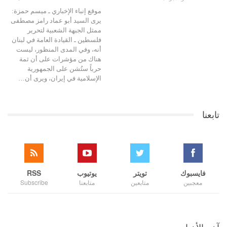
موقع إنباء الإخباري ـ ميسم حمزة:
يرى السيد أبو عماد رامز مصطفى
ممثل الجبهة الشعبية لتحرير
فلسطين ـ القيادة العامة في لبنان
أنه، وفي المدى المنظور، ليست
هناك من مؤشرات على أن ثمة
حرباً ستُشن على الجمهورية
الإسلامية في إيران، ويرى أن…
تابعنا
فايسبوك
تويتر
يوتيوب
RSS
معجبين
متابعين
متابعنا
Subscribe