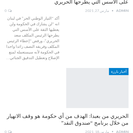
على الأسس التي يطرحها الحريري
ADMIN
مارس 27, 2021
0
أكد “التيار الوطني الحر” في لبنان
انه “لن يشارك في الحكومة ولن
يعطيها الثقة على الأسس التي
يطرحها الرئيس المكلف سعد
الحريري”، ورفض “إعطاء الرئيس
المكلف وفريقه النصف زائدا واحدا
في الحكومة لأنه سيستعمله لمنع
الإصلاح وتعطيل التدقيق الجنائي…
أخبار بارزة
الحريري من بعبدا: الهدف من أي حكومة هو وقف الانهيار
من خلال برنامج “صندوق النقد”
ADMIN
مارس 18, 2021
0