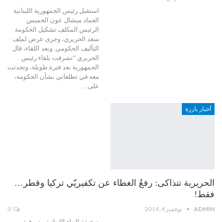
استقبل رئيس الجمهورية اللبنانية
العماد ميشال عون الخميس
الرئيس المكلف تشكيل الحكومة
سعد الحريري، وجرى عرض لملف
التأليف الحكومي. وبعد اللقاء، قال
الحريري “تشرفت بلقاء رئيس
الجمهورية بعد فترة طويلة، وتحدثت
معه في تطلعاتي بشأن الحكومة،
على…
أخبار بارزة
الحريرية تتذاكى: رفعُ الغطاء عن تكفيريّي تركيا وقطر…
فقط!
ADMIN
نوفمبر 4, 2014
0
صحيفة البناء اللبنانية ـ د. وفيق