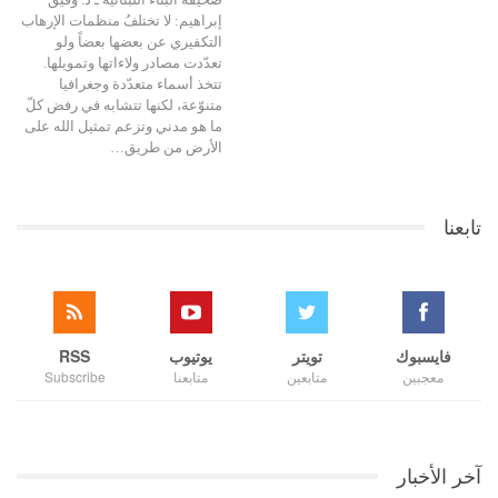
إبراهيم: لا تختلفُ منظمات الإرهاب
التكفيري عن بعضها بعضاً ولو
تعدّدت مصادر ولاءاتها وتمويلها.
تتخذ أسماء متعدّدة وجغرافيا
متنوّعة، لكنها تتشابه في رفض كلّ
ما هو مدني وتزعم تمثيل الله على
الأرض من طريق…
تابعنا
فايسبوك
تويتر
يوتيوب
RSS
معجبين
متابعين
متابعنا
Subscribe
آخر الأخبار