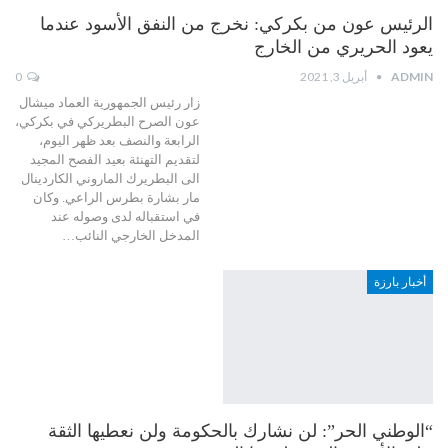
الرئيس عون من بكركي: نخرج من النفق الأسود عندما
يعود الحريري من الخارج
ADMIN
أبريل 3, 2021
0
زار رئيس الجمهورية العماد ميشال
عون الصرح البطريركي في بكركي،
الرابعة والنصف بعد ظهر اليوم،
لتقديم التهنئة بعيد الفصح المجيد
الى البطريرك الماروني الكاردينال
مار بشارة بطرس الراعي. وكان
في استقباله لدى وصوله عند
المدخل الخارجي النائب…
أخبار بارزة
“الوطني الحر”: لن نشارك بالحكومة ولن نعطيها الثقة