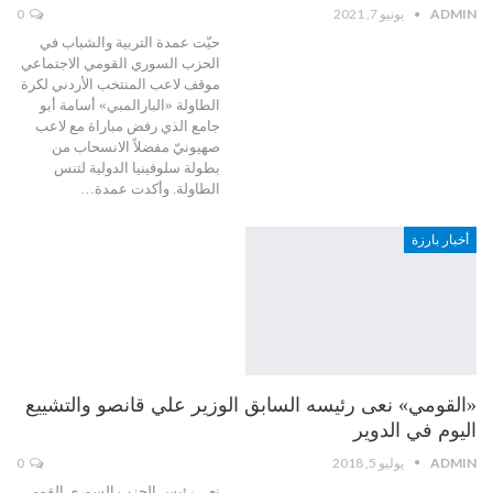
ADMIN
يونيو 7, 2021
0
حيّت عمدة التربية والشباب في
الحزب السوري القومي الاجتماعي
موقف لاعب المنتخب الأردني لكرة
الطاولة «البارالمبي» أسامة أبو
جامع الذي رفض مباراة مع لاعب
صهيونيّ مفضلاً الانسحاب من
بطولة سلوفينيا الدولية لتنس
الطاولة. وأكدت عمدة
…
أخبار بارزة
«القومي» نعى رئيسه السابق الوزير علي قانصو والتشييع
اليوم في الدوير
ADMIN
يوليو 5, 2018
0
نعى رئيس الحزب السوري القومي