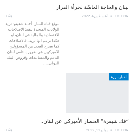
لبنان والحاجة الماسّة لجرأة القرار
EDITOR
أغسطس 4, 2022
0
موقع قناة المنار- أحمد شعيتو: تريد
الولايات المتحدة تنفيذ الاصلاحات
الاقتصادية والمالية في لبنان، او
هكذا تزعم انها تريد.. فالاصلاحات
كما يصرح العديد من المسؤولين
الاميركيين هي ضرورة لتلقي لبنان
الدعم والمساعدات وقروض البنك
الدولي..…
أخبار بارزة
“فك شيفرة” الحصار الأميركي عن لبنان..
EDITOR
يوليو 11, 2022
0