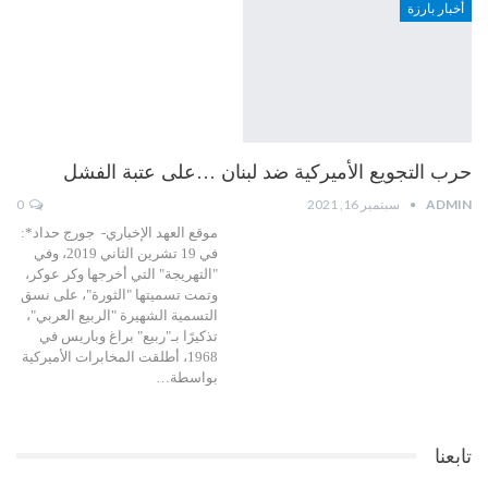
أخبار بارزة
حرب التجويع الأميركية ضد لبنان …على عتبة الفشل
ADMIN
سبتمبر 16, 2021
0
موقع العهد الإخباري- جورج حداد*:
في 19 تشرين الثاني 2019، وفي
"التهريجة" التي أخرجها وكر عوكر،
وتمت تسميتها "الثورة"، على نسق
التسمية الشهيرة "الربيع العربي"،
تذكيرًا بـ"ربيع" براغ وباريس في
1968، أطلقت المخابرات الأميركية
بواسطة…
تابعنا