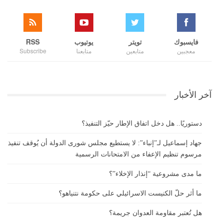
فايسبوك
تويتر
يوتيوب
RSS
معجبين
متابعين
متابعنا
Subscribe
آخر الأخبار
دستوريًا.. هل دخل اتفاق الإطار حيّز التنفيذ؟
جهاد إسماعيل لـ”إنباء”: لا يستطيع مجلس شورى الدولة أن يُوقف تنفيذ
مرسوم تنظيم الإعفاء من الامتحانات الرسمية
ما مدى مشروعية “إنذار الإخلاء”؟
ما أثر حلّ الكنيست الاسرائيلي على حكومة نتنياهو؟
هل تُعتبر مقاومة العدوان جريمة؟