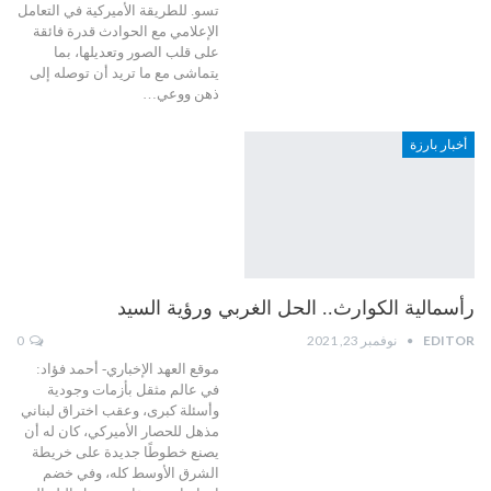
تسو. للطريقة الأميركية في التعامل
الإعلامي مع الحوادث قدرة فائقة
على قلب الصور وتعديلها، بما
يتماشى مع ما تريد أن توصله إلى
ذهن ووعي…
أخبار بارزة
رأسمالية الكوارث.. الحل الغربي ورؤية السيد
EDITOR
نوفمبر 23, 2021
0
موقع العهد الإخباري- أحمد فؤاد:
في عالم مثقل بأزمات وجودية
وأسئلة كبرى، وعقب اختراق لبناني
مذهل للحصار الأميركي، كان له أن
يصنع خطوطًا جديدة على خريطة
الشرق الأوسط كله، وفي خضم