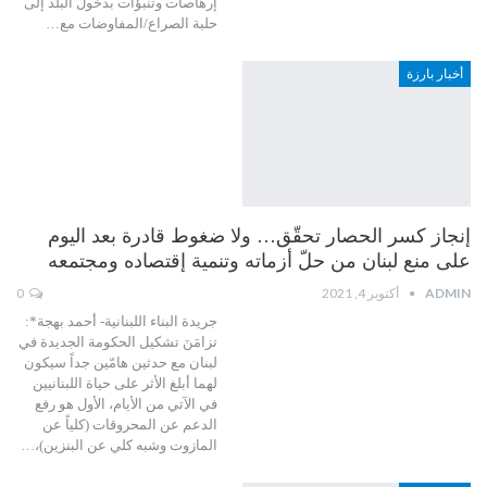
إرهاصات وتنبؤات بدخول البلد إلى
حلبة الصراع/المفاوضات مع…
أخبار بارزة
إنجاز كسر الحصار تحقّق… ولا ضغوط قادرة بعد اليوم
على منع لبنان من حلّ أزماته وتنمية إقتصاده ومجتمعه
ADMIN
أكتوبر 4, 2021
0
جريدة البناء اللبنانية- أحمد بهجة*:
تزامَنَ تشكيل الحكومة الجديدة في
لبنان مع حدثين هامّين جداً سيكون
لهما أبلغ الأثر على حياة اللبنانيين
في الآتي من الأيام، الأول هو رفع
الدعم عن المحروقات (كلياً عن
المازوت وشبه كلي عن البنزين)،…