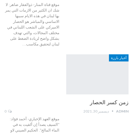
موقع قناة المنار- ذوالفقار ضاهر: لا
شك ان الكثير من الازمات التي يمر
بها لبنان في هذه الايام سببها
الاساسي والمباشر هو الحصار
الاميركي على الشعب اللبناني في
مختلف المجالات، والتي تهدف
بشكل واضح لزيادة الضغط على
لبنان لتحقيق مكاسب…
أخبار بارزة
زمن كسر الحصار
ADMIN
ديسمبر 30, 2021
0
موقع العهد الإخباري- أحمد فؤاد:
"السيف يصدأ إن ألقيت به في
الماء المالح". الحكيم الصيني لاو