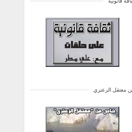
افة قانونية
 معتقل الزعتري