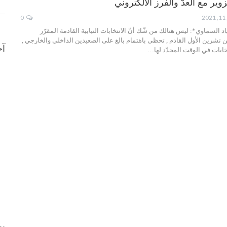
وير مع العدّ والفرز الالكتروني
0
ياد السماوي*: ليس هنالك من شّك أنّ الانتخابات النيابية القادمة المقرّر
 تشرين الأول القادم , تحظى باهتمام بالغ على الصعيدين الداخلي والخارجي ,
آخ
تخابات في الوقت المحدّد لها…