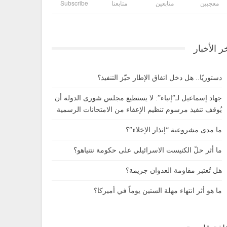
معجبين
متابعين
متابعنا
Subscribe
ر الأخبار
دستوريًا.. هل دخل اتفاق الإطار حيّز التنفيذ؟
جهاد إسماعيل لـ”إنباء”: لا يستطيع مجلس شورى الدولة أن
يُوقف تنفيذ مرسوم تنظيم الإعفاء من الامتحانات الرسمية
ما مدى مشروعية “إنذار الإخلاء”؟
ما أثر حلّ الكنيست الاسرائيلي على حكومة نتنياهو؟
هل تُعتبر مقاومة العدوان جريمة؟
ما هو أثر انتهاء مهلة الستين يوماً في أميركا؟