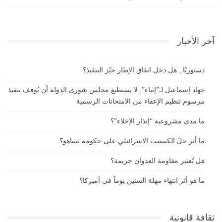
آخر الأخبار
دستوريًا.. هل دخل اتفاق الإطار حيّز التنفيذ؟
جهاد إسماعيل لـ”إنباء”: لا يستطيع مجلس شورى الدولة أن يُوقف تنفيذ
مرسوم تنظيم الإعفاء من الامتحانات الرسمية
ما مدى مشروعية “إنذار الإخلاء”؟
ما أثر حلّ الكنيست الاسرائيلي على حكومة نتنياهو؟
هل تُعتبر مقاومة العدوان جريمة؟
ما هو أثر انتهاء مهلة الستين يوماً في أميركا؟
ثقافة قانونية