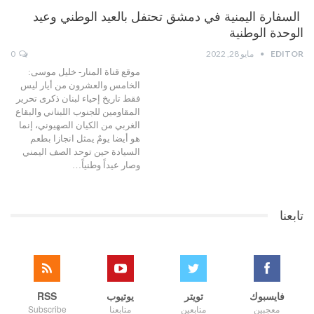
السفارة اليمنية في دمشق تحتفل بالعيد الوطني وعيد
الوحدة الوطنية
EDITOR
مايو 28, 2022
0
موقع قناة المنار- خليل موسى:
الخامس والعشرون من أيار ليس
فقط تاريخ إحياء لبنان ذكرى تحرير
المقاومين للجنوب اللبناني والبقاع
الغربي من الكيان الصهيوني، إنما
هو أيضا يومٌ يمثل انجازا بطعم
السيادة حين توحد الصف اليمني
وصار عيداً وطنياً…
تابعنا
فايسبوك
تويتر
يوتيوب
RSS
معجبين
متابعين
متابعنا
Subscribe