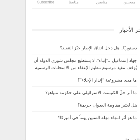
معجبين
متابعين
متابعنا
Subscribe
ر الأخبار
دستوريًا.. هل دخل اتفاق الإطار حيّز التنفيذ؟
جهاد إسماعيل لـ”إنباء”: لا يستطيع مجلس شورى الدولة أن
يُوقف تنفيذ مرسوم تنظيم الإعفاء من الامتحانات الرسمية
ما مدى مشروعية “إنذار الإخلاء”؟
ما أثر حلّ الكنيست الاسرائيلي على حكومة نتنياهو؟
هل تُعتبر مقاومة العدوان جريمة؟
ما هو أثر انتهاء مهلة الستين يوماً في أميركا؟