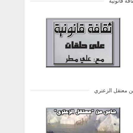
افة قانونية
 معتقل الزعتري