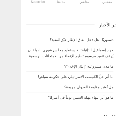
معجبين
متابعين
متابعنا
Subscribe
ر الأخبار
دستوريًا.. هل دخل اتفاق الإطار حيّز التنفيذ؟
جهاد إسماعيل لـ”إنباء”: لا يستطيع مجلس شورى الدولة أن
يُوقف تنفيذ مرسوم تنظيم الإعفاء من الامتحانات الرسمية
ما مدى مشروعية “إنذار الإخلاء”؟
ما أثر حلّ الكنيست الاسرائيلي على حكومة نتنياهو؟
هل تُعتبر مقاومة العدوان جريمة؟
ما هو أثر انتهاء مهلة الستين يوماً في أميركا؟