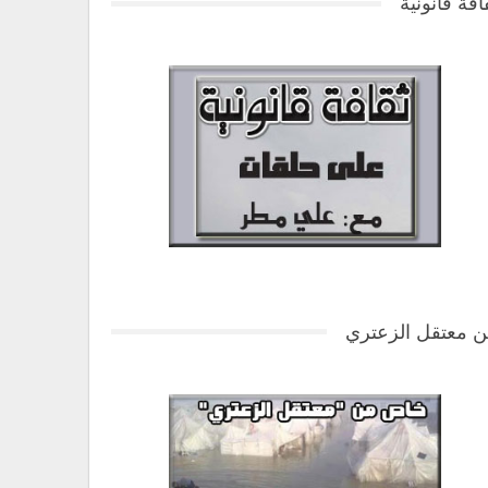
افة قانونية
 معتقل الزعتري