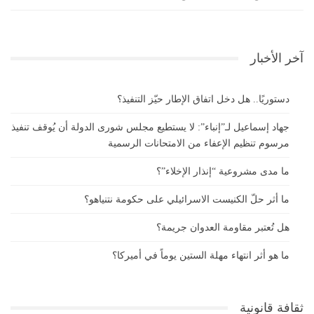
آخر الأخبار
دستوريًا.. هل دخل اتفاق الإطار حيّز التنفيذ؟
جهاد إسماعيل لـ”إنباء”: لا يستطيع مجلس شورى الدولة أن يُوقف تنفيذ
مرسوم تنظيم الإعفاء من الامتحانات الرسمية
ما مدى مشروعية “إنذار الإخلاء”؟
ما أثر حلّ الكنيست الاسرائيلي على حكومة نتنياهو؟
هل تُعتبر مقاومة العدوان جريمة؟
ما هو أثر انتهاء مهلة الستين يوماً في أميركا؟
ثقافة قانونية