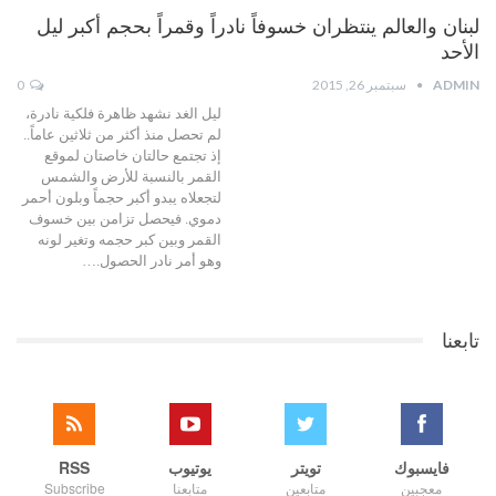
لبنان والعالم ينتظران خسوفاً نادراً وقمراً بحجم أكبر ليل
الأحد
ADMIN
سبتمبر 26, 2015
0
ليل الغد نشهد ظاهرة فلكية نادرة،
لم تحصل منذ أكثر من ثلاثين عاماً..
إذ تجتمع حالتان خاصتان لموقع
القمر بالنسبة للأرض والشمس
لتجعلاه يبدو أكبر حجماً وبلون أحمر
دموي. فيحصل تزامن بين خسوف
القمر وبين كبر حجمه وتغير لونه
وهو أمر نادر الحصول.…
تابعنا
فايسبوك
تويتر
يوتيوب
RSS
معجبين
متابعين
متابعنا
Subscribe