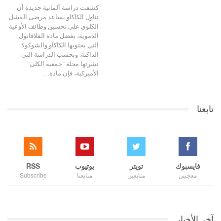
كشفت دراسة ألمانية جديدة أن
تناول الكاكاو يساعد مرضى الفشل
الكلوي على تحسين وظائف الأوعية
الدموية، بفضل مادة الفلافانول
التي يحتويها الكاكاو والشوكولا
الداكنة. وبحسب الدراسة التي
نشرتها مجلة "جمعية الكلى"
الأميركية، فإن مادة…
تابعنا
فايسبوك
تويتر
يوتيوب
RSS
معجبين
متابعين
متابعنا
Subscribe
آخر الأخبار