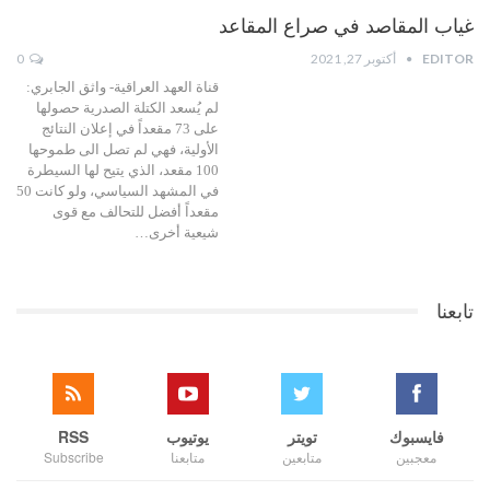
غياب المقاصد في صراع المقاعد
EDITOR
أكتوبر 27, 2021
0
قناة العهد العراقية- واثق الجابري:
لم يُسعد الكتلة الصدرية حصولها
على 73 مقعداً في إعلان النتائج
الأولية، فهي لم تصل الى طموحها
100 مقعد، الذي يتيح لها السيطرة
في المشهد السياسي، ولو كانت 50
مقعداً أفضل للتحالف مع قوى
شيعية أخرى…
تابعنا
فايسبوك
تويتر
يوتيوب
RSS
معجبين
متابعين
متابعنا
Subscribe