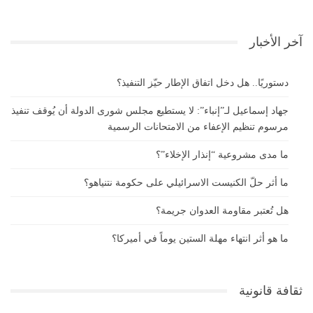
آخر الأخبار
دستوريًا.. هل دخل اتفاق الإطار حيّز التنفيذ؟
جهاد إسماعيل لـ”إنباء”: لا يستطيع مجلس شورى الدولة أن يُوقف تنفيذ
مرسوم تنظيم الإعفاء من الامتحانات الرسمية
ما مدى مشروعية “إنذار الإخلاء”؟
ما أثر حلّ الكنيست الاسرائيلي على حكومة نتنياهو؟
هل تُعتبر مقاومة العدوان جريمة؟
ما هو أثر انتهاء مهلة الستين يوماً في أميركا؟
ثقافة قانونية