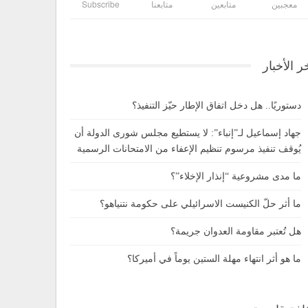
معجبين
متابعين
متابعنا
Subscribe
ر الأخبار
دستوريًا.. هل دخل اتفاق الإطار حيّز التنفيذ؟
جهاد إسماعيل لـ”إنباء”: لا يستطيع مجلس شورى الدولة أن
يُوقف تنفيذ مرسوم تنظيم الإعفاء من الامتحانات الرسمية
ما مدى مشروعية “إنذار الإخلاء”؟
ما أثر حلّ الكنيست الاسرائيلي على حكومة نتنياهو؟
هل تُعتبر مقاومة العدوان جريمة؟
ما هو أثر انتهاء مهلة الستين يوماً في أميركا؟