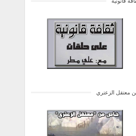
افة قانونية
 معتقل الزعتري