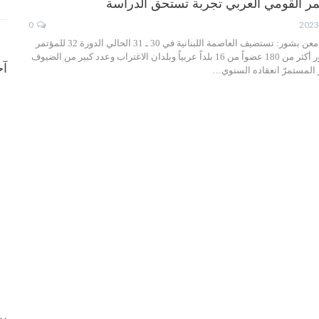
0
جريدة البناء اللبنانية- معن بشور: تستضيف العاصمة اللبنانية في 30 ـ 31 الحالي الدورة 32 للمؤتمر
القومي العربي بحضور أكثر من 180 عضواً من 16 بلداً عربياً وبلدان الاغتراب وعدد كبير من الضيوف
آخ
ر المستمرّ انعقاده السنوي…