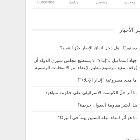
معجبين
متابعين
متابعنا
Subscribe
ر الأخبار
دستوريًا.. هل دخل اتفاق الإطار حيّز التنفيذ؟
جهاد إسماعيل لـ”إنباء”: لا يستطيع مجلس شورى الدولة أن
يُوقف تنفيذ مرسوم تنظيم الإعفاء من الامتحانات الرسمية
ما مدى مشروعية “إنذار الإخلاء”؟
ما أثر حلّ الكنيست الاسرائيلي على حكومة نتنياهو؟
هل تُعتبر مقاومة العدوان جريمة؟
ما هو أثر انتهاء مهلة الستين يوماً في أميركا؟