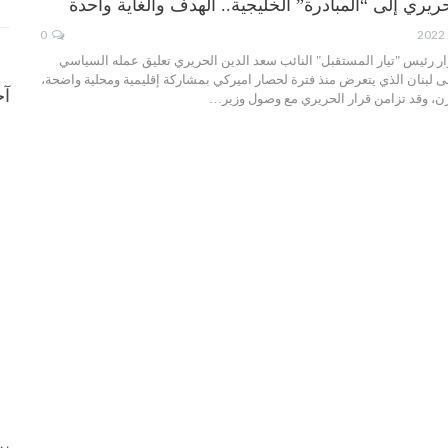
ري إلى “المبادرة” الخليجية.. الهدف والغاية واحدة
0
ار رئيس "تيار المستقبل" النائب سعد الدين الحريري تعليق عمله السياسي
لبنان الذي يتعرض منذ فترة لحصار اميركي بمشاركة إقليمية ومحلية واضحة،
آخ
ازن، وقد تزامن قرار الحريري مع وصول وزير…