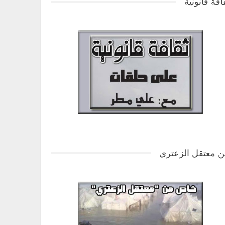
افة قانونية
 معتقل الزعتري