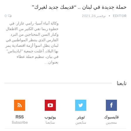
حملة جديدة في لبنان .. “قديمك جديد لغيرك”
EDITOR
نوفمبر 26, 2021
0
وكالة أنباء آسيا- رامي عازار: في
خطوة ربما تقي الكثير من الاطفال
وكبار السن المحتاجين من البرد
القارس الذي ينتظر المواطنين في
لبنان بظل اسوأ أزمة اقتصادية يمر
بها البلاد، أعلنت جمعية "اياديناس"
في بيان، تنظيم حملة عطاء
بعنوان…
تابعنا
فايسبوك
تويتر
يوتيوب
RSS
معجبين
متابعين
متابعنا
Subscribe