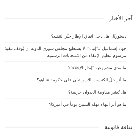
آخر الأخبار
دستوريًا.. هل دخل اتفاق الإطار حيّز التنفيذ؟
جهاد إسماعيل لـ”إنباء”: لا يستطيع مجلس شورى الدولة أن يُوقف تنفيذ
مرسوم تنظيم الإعفاء من الامتحانات الرسمية
ما مدى مشروعية “إنذار الإخلاء”؟
ما أثر حلّ الكنيست الاسرائيلي على حكومة نتنياهو؟
هل تُعتبر مقاومة العدوان جريمة؟
ما هو أثر انتهاء مهلة الستين يوماً في أميركا؟
ثقافة قانونية