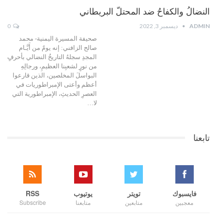
النضالُ والكفاحُ ضد المحتلّ البريطاني
ADMIN
ديسمبر 3, 2022
0
صحيفة المسيرة اليمنية- محمد
صالح الزافني: إنه يومٌ من أَيَّـام
المجدِ سجلهُ التاريخُ النضالي بأحرفٍ
من نورٍ لشعبِنا العظيمِ، ورجالِهِ
البواسلَ المخلصين، الذين قارعوا
أعظم وأعتى الإمبراطوريات في
العصرِ الحديثِ، الإمبراطورية التي
لا…
تابعنا
فايسبوك
تويتر
يوتيوب
RSS
معجبين
متابعين
متابعنا
Subscribe