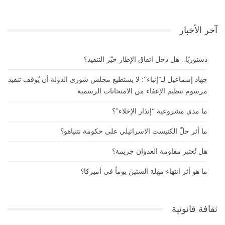
آخر الأخبار
دستوريًا.. هل دخل اتفاق الإطار حيّز التنفيذ؟
جهاد إسماعيل لـ”إنباء”: لا يستطيع مجلس شورى الدولة أن يُوقف تنفيذ
مرسوم تنظيم الإعفاء من الامتحانات الرسمية
ما مدى مشروعية “إنذار الإخلاء”؟
ما أثر حلّ الكنيست الاسرائيلي على حكومة نتنياهو؟
هل تُعتبر مقاومة العدوان جريمة؟
ما هو أثر انتهاء مهلة الستين يوماً في أميركا؟
ثقافة قانونية