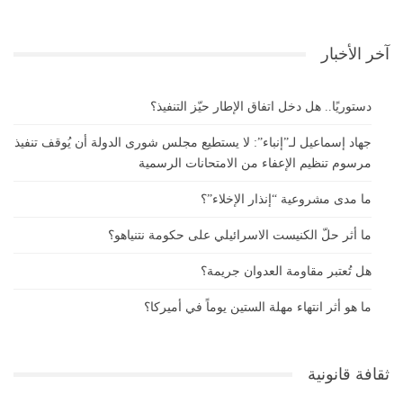
آخر الأخبار
دستوريًا.. هل دخل اتفاق الإطار حيّز التنفيذ؟
جهاد إسماعيل لـ”إنباء”: لا يستطيع مجلس شورى الدولة أن يُوقف تنفيذ
مرسوم تنظيم الإعفاء من الامتحانات الرسمية
ما مدى مشروعية “إنذار الإخلاء”؟
ما أثر حلّ الكنيست الاسرائيلي على حكومة نتنياهو؟
هل تُعتبر مقاومة العدوان جريمة؟
ما هو أثر انتهاء مهلة الستين يوماً في أميركا؟
ثقافة قانونية