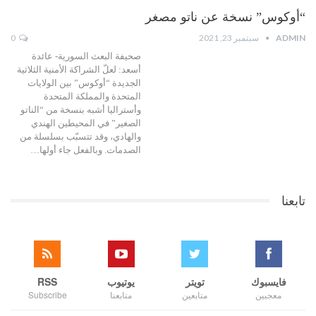
“أوكوس” نسخة عن ناتو مصغر
ADMIN
سبتمبر 23, 2021
0
صحيفة البعث السورية- عائدة
أسعد: لعلّ الشراكة الأمنية الثلاثية
الجديدة “أوكوس” بين الولايات
المتحدة والمملكة المتحدة
وأستراليا أشبه بنسخة من “الناتو
الصغير” في المحيطين الهندي
والهادي، وقد تتسبّب بسلسلة من
الصدمات. وبالفعل جاء أولها…
تابعنا
فايسبوك
تويتر
يوتيوب
RSS
معجبين
متابعين
متابعنا
Subscribe