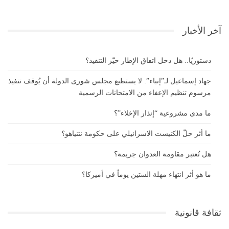
آخر الأخبار
دستوريًا.. هل دخل اتفاق الإطار حيّز التنفيذ؟
جهاد إسماعيل لـ”إنباء”: لا يستطيع مجلس شورى الدولة أن يُوقف تنفيذ
مرسوم تنظيم الإعفاء من الامتحانات الرسمية
ما مدى مشروعية “إنذار الإخلاء”؟
ما أثر حلّ الكنيست الاسرائيلي على حكومة نتنياهو؟
هل تُعتبر مقاومة العدوان جريمة؟
ما هو أثر انتهاء مهلة الستين يوماً في أميركا؟
ثقافة قانونية