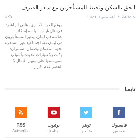
الحق بالسكن وتخبط المستأجرين مع سعر الصرف
ADMIN
أغسطس 3, 2021
0
موقع العهد الإخباري- هاني ابراهيم:
في ظل غياب سياسة إسكانية
شاملة في لبنان، يعتبر المستأجرون
في لبنان فئة اجتماعية غير مستقرة
لجهة المسكن وضمان استمراره
وذلك ولاعتبارات عديدة وأسباب
شتى، منها على سبيل المثال لا
الحصر عدم اقرار…
تابعنا
فايسبوك
تويتر
يوتيوب
RSS
معجبين
متابعين
متابعنا
Subscribe