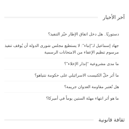
آخر الأخبار
دستوريًا.. هل دخل اتفاق الإطار حيّز التنفيذ؟
جهاد إسماعيل لـ”إنباء”: لا يستطيع مجلس شورى الدولة أن يُوقف تنفيذ
مرسوم تنظيم الإعفاء من الامتحانات الرسمية
ما مدى مشروعية “إنذار الإخلاء”؟
ما أثر حلّ الكنيست الاسرائيلي على حكومة نتنياهو؟
هل تُعتبر مقاومة العدوان جريمة؟
ما هو أثر انتهاء مهلة الستين يوماً في أميركا؟
ثقافة قانونية