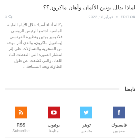
لماذا يدلل بوتين الألمان وأهان ماكرون؟؟
EDITOR
فبراير 16, 2022
0
وكالة أنباء آسيا: خلال الأيام القليلة
الماضية اجتمع الرئيس الروسي
فلاديمير بوتين ونظيره الفرنسي
إيمانويل ماكرون، والذي أثار موجة
من السخرية والتساؤلات على إثر
انتشار الصورة التي التقطت اثناء
اللقاء، والتي كشفت عن طول
الطاولة وبعد المسافة…
تابعنا
فايسبوك
تويتر
يوتيوب
RSS
معجبين
متابعين
متابعنا
Subscribe