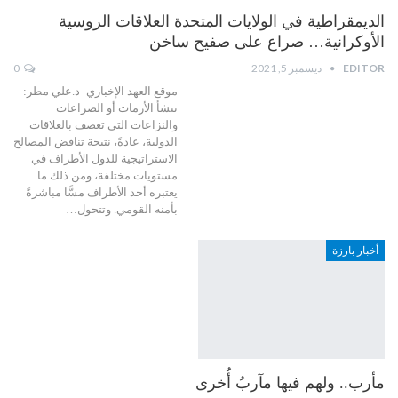
الديمقراطية في الولايات المتحدة العلاقات الروسية
الأوكرانية… صراع على صفيح ساخن
EDITOR
ديسمبر 5, 2021
0
موقع العهد الإخباري- د.علي مطر:
تنشأ الأزمات أو الصراعات
والنزاعات التي تعصف بالعلاقات
الدولية، عادةً، نتيجة تناقض المصالح
الاستراتيجية للدول الأطراف في
مستويات مختلفة، ومن ذلك ما
يعتبره أحد الأطراف مسًّا مباشرةً
بأمنه القومي. وتتحول…
أخبار بارزة
مأرب.. ولهم فيها مآربُ أُخرى