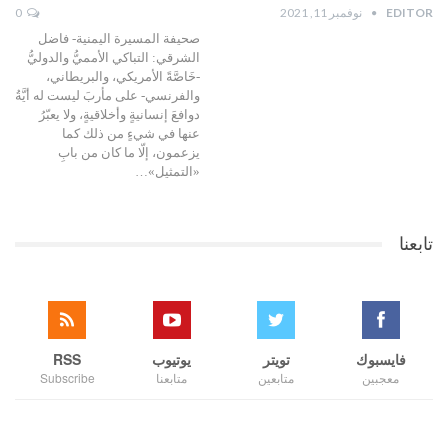
EDITOR
نوفمبر 11, 2021
0
صحيفة المسيرة اليمنية- فاضل
الشرقي: التباكي الأمميُّ والدوليُّ
-خَاصَّةً الأمريكي، والبريطاني،
والفرنسي- على مأربَ ليست له أيَّةُ
دوافعَ إنسانيةٍ وأخلاقيةٍ، ولا يعبّرُ
عنها في شيءٍ من ذلك كما
يزعمون، إلّا ما كان من بابِ
«التمثيل»…
تابعنا
فايسبوك
تويتر
يوتيوب
RSS
معجبين
متابعين
متابعنا
Subscribe