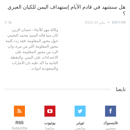
هل سنشهد في قادم الأيام إستهداف اليمن للكيان العبري
؟
EDITOR
يناير 25, 2022
0
وكالة مهر للأنباء - حسان الزين:
كان مما قاله السيد محمد البخيتي
حول محور المقاومة، فقد ردد كلمة
محور المقاومة اكثر من مرة، وان
الرد من محور المقاومة على
الاعتداءات على اليمن. والنقطة
الثانية ما اكد عليه بان الامارات
والسعودية ادوات…
تابعنا
فايسبوك
تويتر
يوتيوب
RSS
معجبين
متابعين
متابعنا
Subscribe