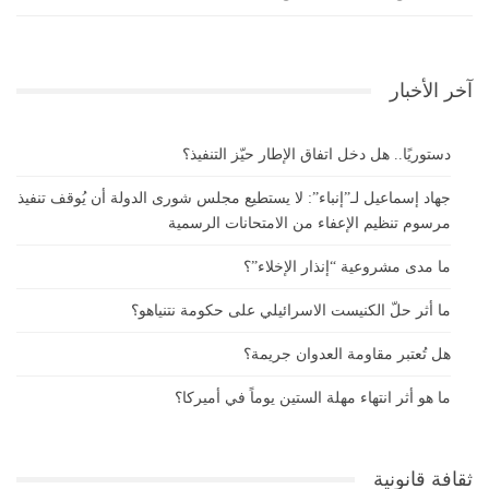
آخر الأخبار
دستوريًا.. هل دخل اتفاق الإطار حيّز التنفيذ؟
جهاد إسماعيل لـ”إنباء”: لا يستطيع مجلس شورى الدولة أن يُوقف تنفيذ
مرسوم تنظيم الإعفاء من الامتحانات الرسمية
ما مدى مشروعية “إنذار الإخلاء”؟
ما أثر حلّ الكنيست الاسرائيلي على حكومة نتنياهو؟
هل تُعتبر مقاومة العدوان جريمة؟
ما هو أثر انتهاء مهلة الستين يوماً في أميركا؟
ثقافة قانونية