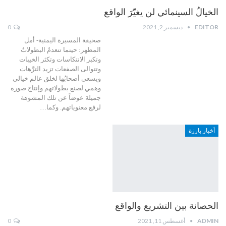
الخيالُ السينمائي لن يغيّرَ الواقع
EDITOR
ديسمبر 2, 2021
0
صحيفة المسيرة اليمنية- أمل
المطهر: حينما تنعدمُ البطولاتُ
وتكبر الانتكاسات وتكثر الخيبات
وتتوالى الصفعات تزيد الترَّهات
ويسعى أصحابُها لخلق عالم خيالي
وهمي لصنع بطولاتهم وإنتاج صورة
جميلة عوضاً عن تلك المشوهة
لرفع معنوياتهم. وكما…
أخبار بارزة
الحصانة بين التشريع والواقع
ADMIN
أغسطس 11, 2021
0