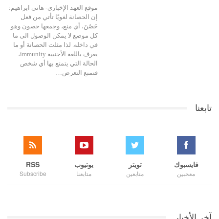
موقع العهد الإخباري- هاني ابراهيم:
إن الحصانة لغويًا تأتي من فعل
حَصُنَ، أي منع، وجمعها حصون وهو
كل موضع لا يمكن الوصول الى ما
في داخله. لذا مثلت الحصانة أو ما
يعرف باللغة الأجنبية immunity،
الحالة التي يتمتع بها أي شخص
فتمنع التعرض…
تابعنا
فايسبوك
تويتر
يوتيوب
RSS
معجبين
متابعين
متابعنا
Subscribe
آخر الأخبار