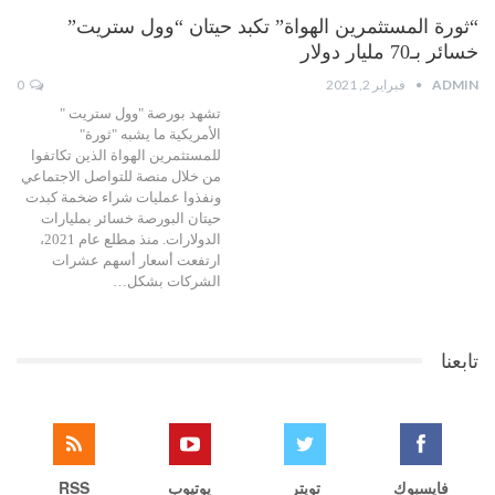
“ثورة المستثمرين الهواة” تكبد حيتان “وول ستريت”
خسائر بـ70 مليار دولار
ADMIN
فبراير 2, 2021
0
تشهد بورصة "وول ستريت "
الأمريكية ما يشبه "ثورة"
للمستثمرين الهواة الذين تكاتفوا
من خلال منصة للتواصل الاجتماعي
ونفذوا عمليات شراء ضخمة كبدت
حيتان البورصة خسائر بمليارات
الدولارات. منذ مطلع عام 2021،
ارتفعت أسعار أسهم عشرات
الشركات بشكل…
تابعنا
فايسبوك
تويتر
يوتيوب
RSS