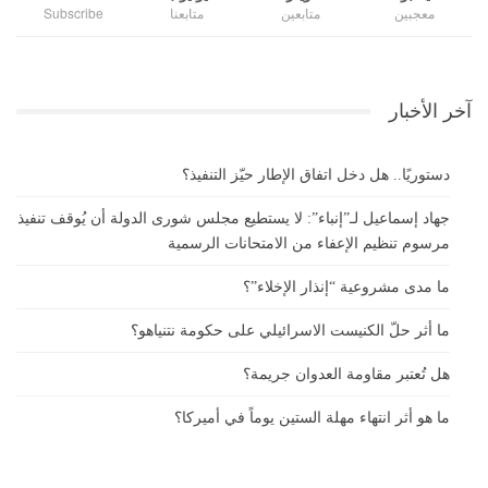
معجبين
متابعين
متابعنا
Subscribe
آخر الأخبار
دستوريًا.. هل دخل اتفاق الإطار حيّز التنفيذ؟
جهاد إسماعيل لـ”إنباء”: لا يستطيع مجلس شورى الدولة أن يُوقف تنفيذ
مرسوم تنظيم الإعفاء من الامتحانات الرسمية
ما مدى مشروعية “إنذار الإخلاء”؟
ما أثر حلّ الكنيست الاسرائيلي على حكومة نتنياهو؟
هل تُعتبر مقاومة العدوان جريمة؟
ما هو أثر انتهاء مهلة الستين يوماً في أميركا؟