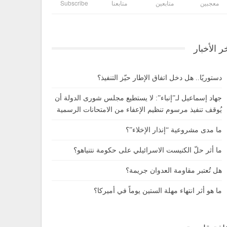
معجبين
متابعين
متابعنا
Subscribe
ر الأخبار
دستوريًا.. هل دخل اتفاق الإطار حيّز التنفيذ؟
جهاد إسماعيل لـ”إنباء”: لا يستطيع مجلس شورى الدولة أن
يُوقف تنفيذ مرسوم تنظيم الإعفاء من الامتحانات الرسمية
ما مدى مشروعية “إنذار الإخلاء”؟
ما أثر حلّ الكنيست الاسرائيلي على حكومة نتنياهو؟
هل تُعتبر مقاومة العدوان جريمة؟
ما هو أثر انتهاء مهلة الستين يوماً في أميركا؟