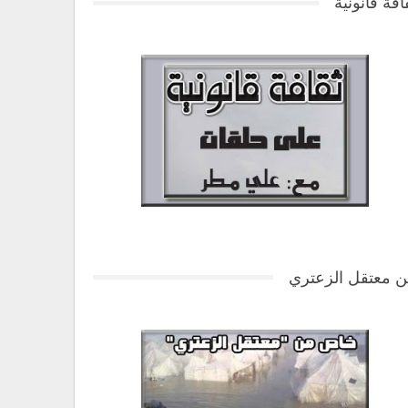
افة قانونية
 معتقل الزعتري