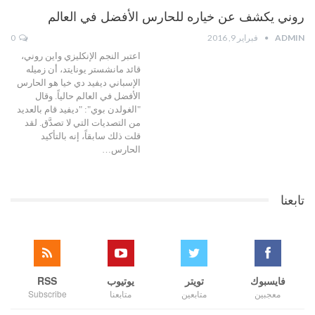
روني يكشف عن خياره للحارس الأفضل في العالم
ADMIN
فبراير 9, 2016
0
اعتبر النجم الإنكليزي واين روني،
قائد مانشستر يونايتد، أن زميله
الإسباني ديفيد دي خيا هو الحارس
الأفضل في العالم حالياً. وقال
"الغولدن بوي": "ديفيد قام بالعديد
من التصديات التي لا تصدَّق. لقد
قلت ذلك سابقاً، إنه بالتأكيد
الحارس…
تابعنا
فايسبوك
تويتر
يوتيوب
RSS
معجبين
متابعين
متابعنا
Subscribe