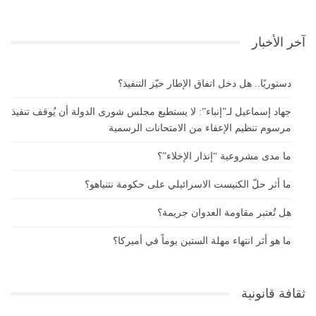
آخر الأخبار
دستوريًا.. هل دخل اتفاق الإطار حيّز التنفيذ؟
جهاد إسماعيل لـ”إنباء”: لا يستطيع مجلس شورى الدولة أن يُوقف تنفيذ
مرسوم تنظيم الإعفاء من الامتحانات الرسمية
ما مدى مشروعية “إنذار الإخلاء”؟
ما أثر حلّ الكنيست الاسرائيلي على حكومة نتنياهو؟
هل تُعتبر مقاومة العدوان جريمة؟
ما هو أثر انتهاء مهلة الستين يوماً في أميركا؟
ثقافة قانونية