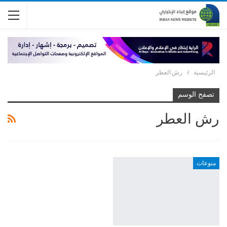
الرئيسية
رش العطر
تصفح الوسم
رش العطر
منوعات