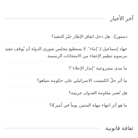
آخر الأخبار
دستوريًا.. هل دخل اتفاق الإطار حيّز التنفيذ؟
جهاد إسماعيل لـ”إنباء”: لا يستطيع مجلس شورى الدولة أن يُوقف تنفيذ
مرسوم تنظيم الإعفاء من الامتحانات الرسمية
ما مدى مشروعية “إنذار الإخلاء”؟
ما أثر حلّ الكنيست الاسرائيلي على حكومة نتنياهو؟
هل تُعتبر مقاومة العدوان جريمة؟
ما هو أثر انتهاء مهلة الستين يوماً في أميركا؟
ثقافة قانونية