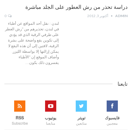
دراسة تحذر من رش العطور على الجلد مباشرة
ADMIN
أكتوبر 3, 2012
0
لندن : نقل أحد المواقع عن أطباء
في لندن، تحذيرهم من "رش العطر
على طرفي الرقبة الذي قد يؤدي
إلى تكوين بقع واضحة على بشرة
الرقبة، لافتين إلى أن هذه البقع لا
يمكن إزالتها إلا بواسطة الليزر.
وأضاف الموقع إن "الأطباء
يفسرون ذلك بكون…
تابعنا
فايسبوك
تويتر
يوتيوب
RSS
معجبين
متابعين
متابعنا
Subscribe