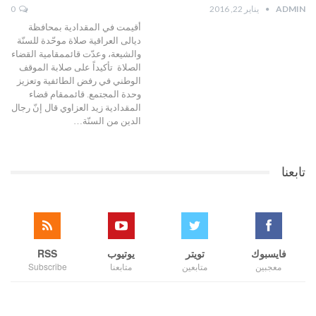
ADMIN
يناير 22, 2016
0
أقيمت في المقدادية بمحافظة
ديالى العراقية صلاة موحّدة للسنّة
والشيعة، وعدّت قائممقامية القضاء
الصلاة تأكيداً على صلابة الموقف
الوطني في رفض الطائفية وتعزيز
وحدة المجتمع. قائممقام قضاء
المقدادية زيد العزاوي قال إنّ رجال
الدين من السنّة…
تابعنا
فايسبوك
تويتر
يوتيوب
RSS
معجبين
متابعين
متابعنا
Subscribe