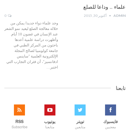
علماء .. وداعا للصلع
ADMIN
أكتوبر 30, 2015
0
وجد علماء دواء جديدا يمكن من
خلاله معالجة الصلع ليعيد نمو الشعر
عند الإنسان في غضون 10 أيام.
وأظهرت دراسة علمية أعدها
باحثون من المركز الطبي في
جامعة كولومبيا لصالح المجلة
الإلكترونية العلمية "ساينس
ادفانسيز"، أن فئران التجارب التي
اختبر…
تابعنا
فايسبوك
تويتر
يوتيوب
RSS
معجبين
متابعين
متابعنا
Subscribe