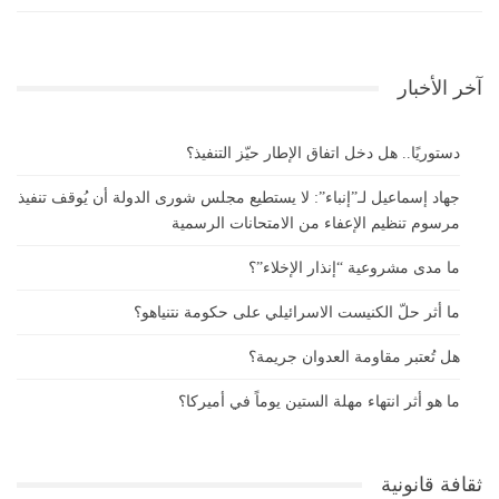
آخر الأخبار
دستوريًا.. هل دخل اتفاق الإطار حيّز التنفيذ؟
جهاد إسماعيل لـ”إنباء”: لا يستطيع مجلس شورى الدولة أن يُوقف تنفيذ
مرسوم تنظيم الإعفاء من الامتحانات الرسمية
ما مدى مشروعية “إنذار الإخلاء”؟
ما أثر حلّ الكنيست الاسرائيلي على حكومة نتنياهو؟
هل تُعتبر مقاومة العدوان جريمة؟
ما هو أثر انتهاء مهلة الستين يوماً في أميركا؟
ثقافة قانونية