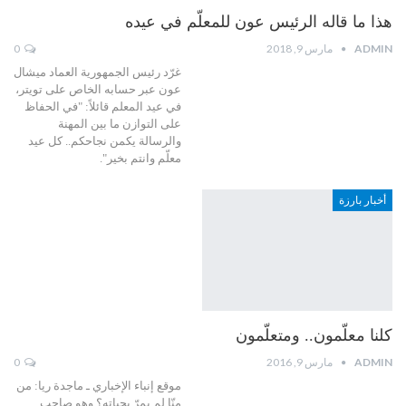
هذا ما قاله الرئيس عون للمعلّم في عيده
ADMIN
مارس 9, 2018
0
غرّد رئيس الجمهورية العماد ميشال
عون عبر حسابه الخاص على تويتر،
في عيد المعلم قائلاً: "في الحفاظ
على التوازن ما بين المهنة
والرسالة يكمن نجاحكم.. كل عيد
معلّم وانتم بخير".
أخبار بارزة
كلنا معلّمون.. ومتعلّمون ‎
ADMIN
مارس 9, 2016
0
موقع إنباء الإخباري ـ ماجدة ريا: من
منّا لم يمرّ بحياته؟ وهو صاحب