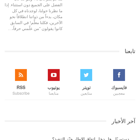
الفضل على الجميع دون استثناء. إذا
ما نظرنا حولنا، لوجدناه في كل
مكان، بدءاً من ذواتنا انطلاقاً نحو
الآخرين، فكلنا معلّم! في السابق
كانوا يقولون "من علّمني حرفاً،…
تابعنا
فايسبوك
تويتر
يوتيوب
RSS
معجبين
متابعين
متابعنا
Subscribe
آخر الأخبار
دستوريًا.. هل دخل اتفاق الإطار حيّز التنفيذ؟